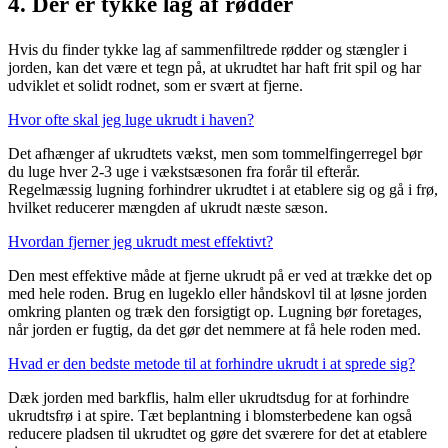
4. Der er tykke lag af rødder
Hvis du finder tykke lag af sammenfiltrede rødder og stængler i
jorden, kan det være et tegn på, at ukrudtet har haft frit spil og har
udviklet et solidt rodnet, som er svært at fjerne.
Hvor ofte skal jeg luge ukrudt i haven?
Det afhænger af ukrudtets vækst, men som tommelfingerregel bør
du luge hver 2-3 uge i vækstsæsonen fra forår til efterår.
Regelmæssig lugning forhindrer ukrudtet i at etablere sig og gå i frø,
hvilket reducerer mængden af ukrudt næste sæson.
Hvordan fjerner jeg ukrudt mest effektivt?
Den mest effektive måde at fjerne ukrudt på er ved at trække det op
med hele roden. Brug en lugeklo eller håndskovl til at løsne jorden
omkring planten og træk den forsigtigt op. Lugning bør foretages,
når jorden er fugtig, da det gør det nemmere at få hele roden med.
Hvad er den bedste metode til at forhindre ukrudt i at sprede sig?
Dæk jorden med barkflis, halm eller ukrudtsdug for at forhindre
ukrudtsfrø i at spire. Tæt beplantning i blomsterbedene kan også
reducere pladsen til ukrudtet og gøre det sværere for det at etablere