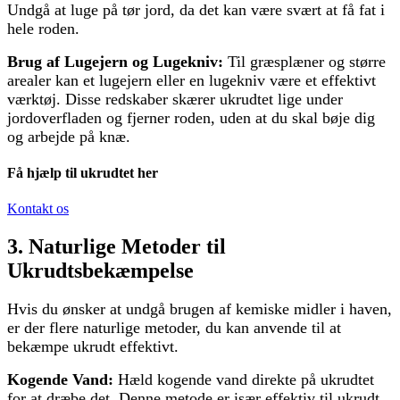
Undgå at luge på tør jord, da det kan være svært at få fat i
hele roden.
Brug af Lugejern og Lugekniv:
Til græsplæner og større
arealer kan et lugejern eller en lugekniv være et effektivt
værktøj. Disse redskaber skærer ukrudtet lige under
jordoverfladen og fjerner roden, uden at du skal bøje dig
og arbejde på knæ.
Få hjælp til ukrudtet her
Kontakt os
3. Naturlige Metoder til
Ukrudtsbekæmpelse
Hvis du ønsker at undgå brugen af kemiske midler i haven,
er der flere naturlige metoder, du kan anvende til at
bekæmpe ukrudt effektivt.
Kogende Vand:
Hæld kogende vand direkte på ukrudtet
for at dræbe det. Denne metode er især effektiv til ukrudt,