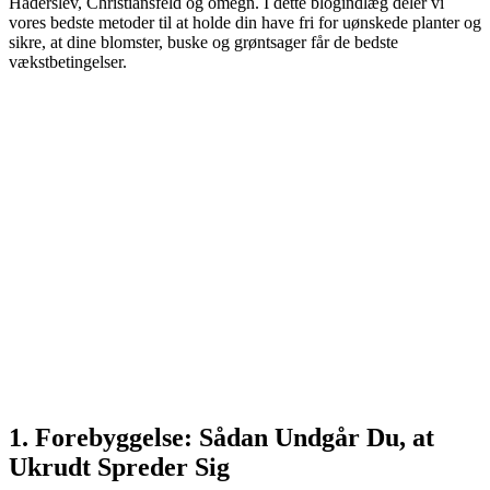
Haderslev, Christiansfeld og omegn. I dette blogindlæg deler vi
vores bedste metoder til at holde din have fri for uønskede planter og
sikre, at dine blomster, buske og grøntsager får de bedste
vækstbetingelser.
1. Forebyggelse: Sådan Undgår Du, at
Ukrudt Spreder Sig