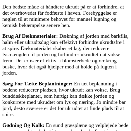
Den bedste måde at håndtere ukrudt på er at forhindre, at
det overhovedet får fodfæste i haven. Forebyggelse er
nøglen til at minimere behovet for manuel lugning og
kemisk bekæmpelse senere hen.
Brug Af Dækmaterialer:
Dækning af jorden med barkflis,
halm eller ukrudtsdug kan effektivt forhindre ukrudtsfrø i
at spire. Dækmaterialet skaber et lag, der reducerer
lysmængden til jorden og forhindrer ukrudtet i at vokse
frem. Det er især effektivt i blomsterbede og omkring
buske, hvor det også hjælper med at holde på fugten i
jorden.
Sørg For Tætte Beplantninger:
En tæt beplantning i
bedene reducerer pladsen, hvor ukrudt kan vokse. Brug
bunddækkeplanter, som hurtigt kan dække jorden og
konkurrere med ukrudtet om lys og næring. Jo mindre bar
jord, desto sværere er det for ukrudtet at finde plads til at
spire.
Gødning Og Kalk:
En sund græsplæne og velplejede bede