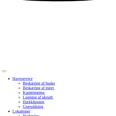
Haveservice
Beskæring af buske
Beskæring af træer
Kanttrimning
Lugning af ukrudt
Hækklipning
Græsslåning
Lokationer
Haderslev