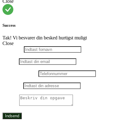
Close
Success
Tak! Vi besvarer din besked hurtigst muligt
Close
Fornavn
*
Dette felt er påkrævet
Email
*
Dette felt er påkrævet
Telefonnummer
*
Dette felt er påkrævet
Adresse
*
Dette felt er påkrævet
Opgave
Dette felt er påkrævet
Indsend