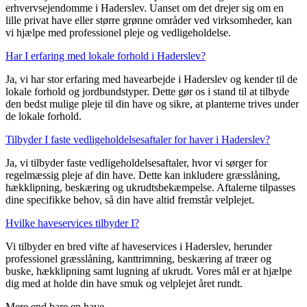
erhvervsejendomme i Haderslev. Uanset om det drejer sig om en
lille privat have eller større grønne områder ved virksomheder, kan
vi hjælpe med professionel pleje og vedligeholdelse.
Har I erfaring med lokale forhold i Haderslev?
Ja, vi har stor erfaring med havearbejde i Haderslev og kender til de
lokale forhold og jordbundstyper. Dette gør os i stand til at tilbyde
den bedst mulige pleje til din have og sikre, at planterne trives under
de lokale forhold.
Tilbyder I faste vedligeholdelsesaftaler for haver i Haderslev?
Ja, vi tilbyder faste vedligeholdelsesaftaler, hvor vi sørger for
regelmæssig pleje af din have. Dette kan inkludere græsslåning,
hækklipning, beskæring og ukrudtsbekæmpelse. Aftalerne tilpasses
dine specifikke behov, så din have altid fremstår velplejet.
Hvilke haveservices tilbyder I?
Vi tilbyder en bred vifte af haveservices i Haderslev, herunder
professionel græsslåning, kanttrimning, beskæring af træer og
buske, hækklipning samt lugning af ukrudt. Vores mål er at hjælpe
dig med at holde din have smuk og velplejet året rundt.
Mere end bare en have