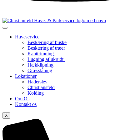
Haveservice
Beskæring af buske
Beskæring af træer
Kanttrimning
Lugning af ukrudt
Hækklipning
Græsslåning
Lokationer
Haderslev
Christiansfeld
Kolding
Om Os
Kontakt os
X