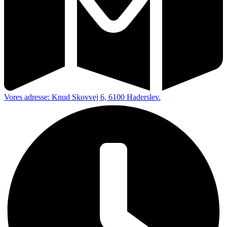
Vores adresse: Knud Skovvej 6, 6100 Haderslev.