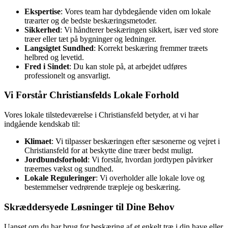
Ekspertise
: Vores team har dybdegående viden om lokale
træarter og de bedste beskæringsmetoder.
Sikkerhed
: Vi håndterer beskæringen sikkert, især ved store
træer eller tæt på bygninger og ledninger.
Langsigtet Sundhed
: Korrekt beskæring fremmer træets
helbred og levetid.
Fred i Sindet
: Du kan stole på, at arbejdet udføres
professionelt og ansvarligt.
Vi Forstår Christiansfelds Lokale Forhold
Vores lokale tilstedeværelse i Christiansfeld betyder, at vi har
indgående kendskab til:
Klimaet
: Vi tilpasser beskæringen efter sæsonerne og vejret i
Christiansfeld for at beskytte dine træer bedst muligt.
Jordbundsforhold
: Vi forstår, hvordan jordtypen påvirker
træernes vækst og sundhed.
Lokale Reguleringer
: Vi overholder alle lokale love og
bestemmelser vedrørende træpleje og beskæring.
Skræddersyede Løsninger til Dine Behov
Uanset om du har brug for beskæring af et enkelt træ i din have eller