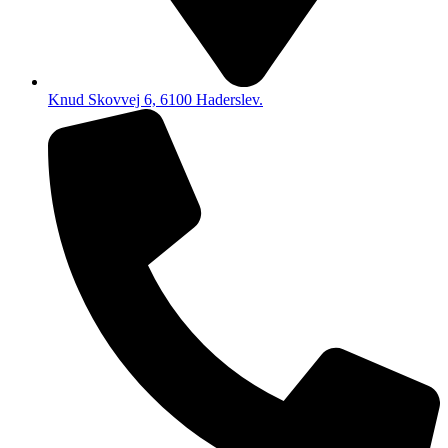
Knud Skovvej 6, 6100 Haderslev.