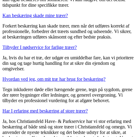
tidspunkt for dine specifikke træer.
Kan beskæring skade mine træer?
Forkert beskæring kan skade træer, men når det udføres korrekt af
professionelle, forbedrer det træets sundhed og udseende. Vi sikrer,
at beskæringen udføres skånsomt og efter bedste praksis.
Tilbyder I nødservice for farlige træer?
Ja, hvis du har et træ, der udgør en umiddelbar fare, kan vi prioritere
din sag og tage hurtig handling for at sikre din ejendom og
omgivelser.
Hvordan ved jeg, om mit træ har brug for beskæring?
Tegn inkluderer døde eller hængende grene, tegn på sygdom, grene
der rører bygninger eller ledninger, og generel overgroning. Vi
tilbyder en professionel vurdering for at afgøre behovet.
Har I erfaring med beskæring af store træer?
Ja, hos Christiansfeld Have- & Parkservice har vi stor erfaring med
beskæring af både små og store træer i Christiansfeld og omegn. Vi
anvender de nyeste teknikker og det bedste udstyr for at sikre, at