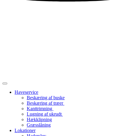
Haveservice
Beskæring af buske
Beskæring af træer
Kanttrimning
Lugning af ukrudt
Hækklipning
Græsslåning
Lokationer
Haderslev