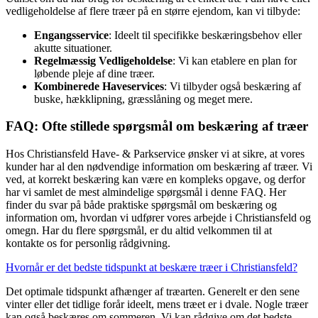
vedligeholdelse af flere træer på en større ejendom, kan vi tilbyde:
Engangsservice
: Ideelt til specifikke beskæringsbehov eller
akutte situationer.
Regelmæssig Vedligeholdelse
: Vi kan etablere en plan for
løbende pleje af dine træer.
Kombinerede Haveservices
: Vi tilbyder også beskæring af
buske, hækklipning, græsslåning og meget mere.
FAQ: Ofte stillede spørgsmål om beskæring af træer
Hos Christiansfeld Have- & Parkservice ønsker vi at sikre, at vores
kunder har al den nødvendige information om beskæring af træer. Vi
ved, at korrekt beskæring kan være en kompleks opgave, og derfor
har vi samlet de mest almindelige spørgsmål i denne FAQ. Her
finder du svar på både praktiske spørgsmål om beskæring og
information om, hvordan vi udfører vores arbejde i Christiansfeld og
omegn. Har du flere spørgsmål, er du altid velkommen til at
kontakte os for personlig rådgivning.
Hvornår er det bedste tidspunkt at beskære træer i Christiansfeld?
Det optimale tidspunkt afhænger af træarten. Generelt er den sene
vinter eller det tidlige forår ideelt, mens træet er i dvale. Nogle træer
kan også beskæres om sommeren. Vi kan rådgive om det bedste