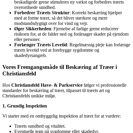
beskadigede grene stimuleres ny vækst og forbedres træets
overordnede sundhed.
Forbedrer Træets Struktur
: Korrekt beskæring hjælper
med at forme træet, så det bliver stærkere og mere
modstandsdygtigt over for vind og vejr.
Øger Sikkerheden
: Fjernelse af farlige grene reducerer
risikoen for, at de falder ned og forårsager skader på ejendom
eller personer.
Forlænger Træets Levetid
: Regelmæssig pleje kan forlænge
træets levetid ved at forebygge sygdomme og
skadedyrsangreb.
Vores Fremgangsmåde til Beskæring af Træer i
Christiansfeld
Hos
Christiansfeld Have- & Parkservice
følger vi professionelle
standarder for beskæring af træer, tilpasset til træets art og
Christiansfelds unikke miljø.
1. Grundig Inspektion
Vi starter med en omhyggelig inspektion af træet for at vurdere:
Træets sundhed og vitalitet.
Eventuelle tegn på sygdomme eller skadedyr.